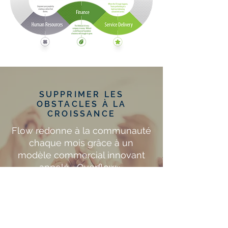
SUPPRIMER LES
OBSTACLES À LA
CROISSANCE
Flow redonne à la communauté
chaque mois grâce à un
modèle commercial innovant
appelé «Overflow».
En savoir plus sur l'impact du
débordement.
EN SAVOIR PLUS &gt;&gt;