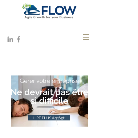
Gérer votre entreprise
Ne devrait pas être
si difficile
LIRE PLUS &gt;&gt;